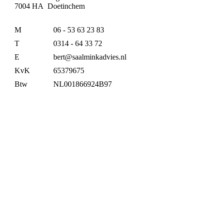
7004 HA Doetinchem
M
06 - 53 63 23 83
T
0314 - 64 33 72
E
bert@saalminkadvies.nl
KvK
65379675
Btw
NL001866924B97